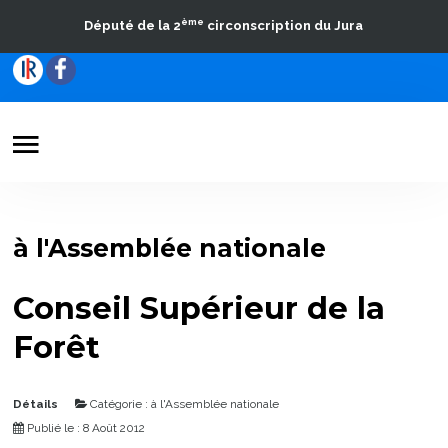
ème
Député de la 2
circonscription du Jura
Votre Député
Actualités
à l'Assemblée nationale
Travaux parlementaires
Conseil Supérieur de la
La Circonscription
Forêt
Contact
Détails
Catégorie :
à l'Assemblée nationale
Publié le : 8 Août 2012