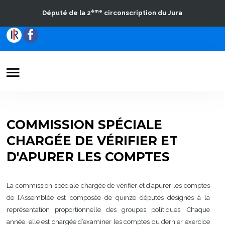
ème
Député de la 2
circonscription du Jura
Votre Député
Actualités
COMMISSION SPÉCIALE
Travaux parlementaires
CHARGÉE DE VÉRIFIER ET
La Circonscription
D'APURER LES COMPTES
Contact
La commission spéciale chargée de vérifier et d’apurer les comptes
de l’Assemblée est composée de quinze députés désignés à la
représentation proportionnelle des groupes politiques. Chaque
année, elle est chargée d’examiner les comptes du dernier exercice