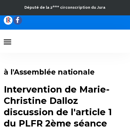
ème
Député de la 2
circonscription du Jura
Votre Député
Actualités
à l'Assemblée nationale
Travaux parlementaires
Intervention de Marie-
La Circonscription
Christine Dalloz
Contact
discussion de l'article 1
du PLFR 2ème séance