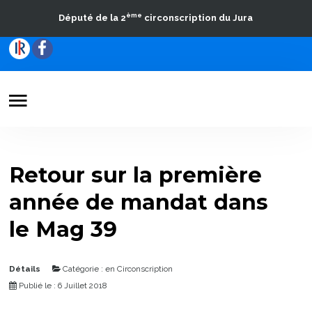
ème
Député de la 2
circonscription du Jura
Votre Député
Actualités
Retour sur la première
Travaux parlementaires
année de mandat dans
La Circonscription
le Mag 39
Contact
Détails
Catégorie :
en Circonscription
Publié le : 6 Juillet 2018