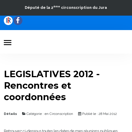
ème
Député de la 2
circonscription du Jura
Votre Député
Actualités
LEGISLATIVES 2012 -
Travaux parlementaires
Rencontres et
La Circonscription
coordonnées
Contact
Détails
Catégorie :
en Circonscription
Publié le : 28 Mai 2012
Retrouvez ci-dessous toutes les dates de mes réunions publiques,