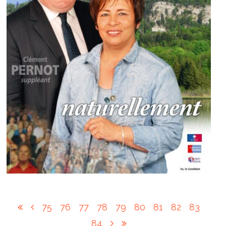
75
76
77
78
79
80
81
82
83
84