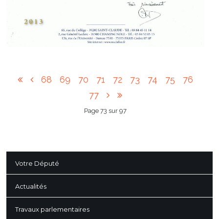
68
69
70
71
72
73
74
75
76
77
Page 73 sur 97
Votre Député
Actualités
Travaux parlementaires