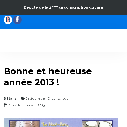
ème
Député de la 2
circonscription du Jura
Votre Député
Actualités
Bonne et heureuse
Travaux parlementaires
année 2013 !
La Circonscription
Contact
Détails
Catégorie :
en Circonscription
Publié le : 1 Janvier 2013