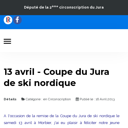
ème
Député de la 2
circonscription du Jura
Votre Député
Actualités
13 avril - Coupe du Jura
Travaux parlementaires
de ski nordique
La Circonscription
Contact
Détails
Catégorie :
en Circonscription
Publié le : 16 Avril 2013
A l'occasion de la remise de la Coupe du Jura de ski nordique le
samedi 13 avril à Morbier, j'ai eu plaisir à féliciter notre jeune