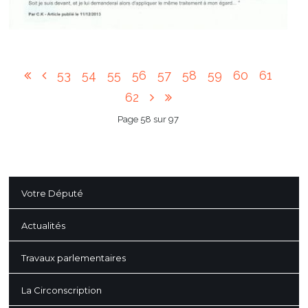
53
54
55
56
57
58
59
60
61
62
Page 58 sur 97
Votre Député
Actualités
Travaux parlementaires
La Circonscription