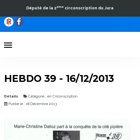
ème
Député de la 2
circonscription du Jura
Votre Député
Actualités
HEBDO 39 - 16/12/2013
Travaux parlementaires
La Circonscription
Détails
Catégorie :
en Circonscription
Publié le : 18 Décembre 2013
Contact