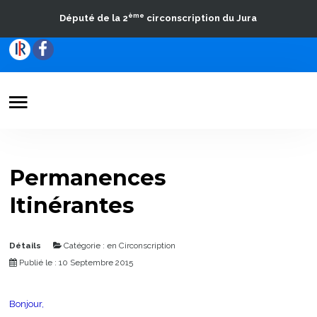
ème
Député de la 2
circonscription du Jura
Votre Député
Actualités
Permanences
Travaux parlementaires
Itinérantes
La Circonscription
Contact
Détails
Catégorie :
en Circonscription
Publié le : 10 Septembre 2015
Bonjour,