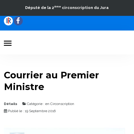
ème
Député de la 2
circonscription du Jura
Votre Député
Actualités
Courrier au Premier
Travaux parlementaires
Ministre
La Circonscription
Contact
Détails
Catégorie :
en Circonscription
Publié le : 19 Septembre 2016