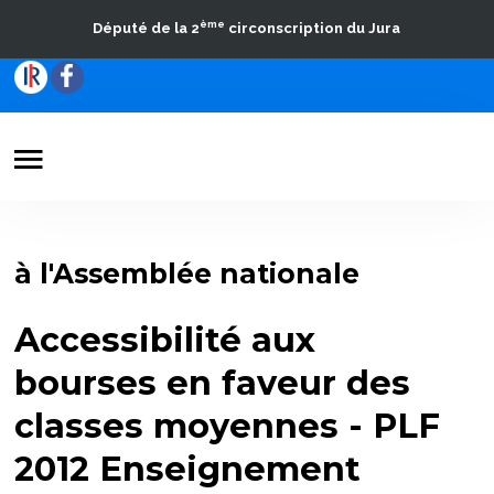
ème
Député de la 2
circonscription du Jura
Votre Député
Actualités
à l'Assemblée nationale
Travaux parlementaires
Accessibilité aux
La Circonscription
bourses en faveur des
Contact
classes moyennes - PLF
2012 Enseignement