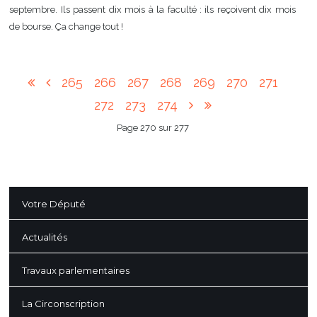
septembre. Ils passent dix mois à la faculté : ils reçoivent dix mois
de bourse. Ça change tout !
265
266
267
268
269
270
271
272
273
274
Page 270 sur 277
Votre Député
Actualités
Travaux parlementaires
La Circonscription